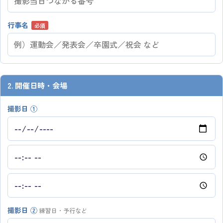
行事名
必須
2. 開催日時・会場
撮影日 ①
撮影日 ②
練習日・予行など