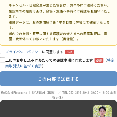
キャンセル・日程変更が生じた場合は、お早めにご連絡ください。
施設内での撮影可否は、会場・施設へ事前にご確認をお願いいたし
ます。
撮影データは、販売期間終了後 1年を目安に弊社にて破棄いたしま
す。
園内での撮影・販売に関する保護者の皆さまへの同意取得は、貴
園・貴団体にてお願いいたします（肖像権）。
プライバシーポリシー
に同意します
必須
上記の
お申し込みにあたっての確認事項
に同意します
（
特定
必須
商取引法に基づく表記
）
この内容で送信する
株式会社Pictomina ｜ SYUNSAI（瞬彩） ／ TEL 050-3116-3943（9:00〜18:00 土日
祝定休）